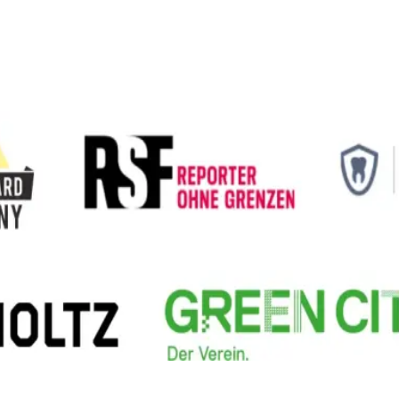
Über mich
Leistungen
6 Angebote
MIT KI ARBEITEN
KI-Workshop
Dein Team, fit für KI i
WEBSITE & APPS
Website Relaunch
Alte Seite neu, s
Alle Leistungen ansehen →