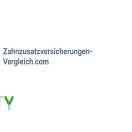
n einem Tag
KI-Beratung
Wo KI dir wirklich hilft
Webdesign mit KI
Website schneller fertig
chnell und sauber
Vibe Design Sprint
Vom Konzept zum Design in Tagen
Web-App
Internes Tool oder App nach Maß