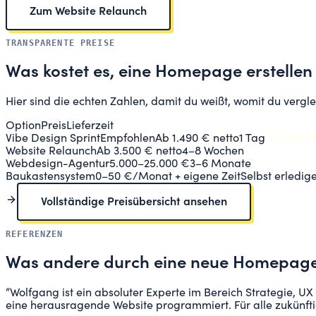
Zum Website Relaunch
TRANSPARENTE PREISE
Was kostet es, eine Homepage erstellen
Hier sind die echten Zahlen, damit du weißt, womit du vergle
Option
Preis
Lieferzeit
Vibe Design Sprint
Empfohlen
Ab 1.490 € netto
1 Tag
Website Relaunch
Ab 3.500 € netto
4–8 Wochen
Webdesign-Agentur
5.000–25.000 €
3–6 Monate
Baukastensystem
0–50 €/Monat + eigene Zeit
Selbst erledig
Vollständige Preisübersicht ansehen
REFERENZEN
Was andere durch eine neue Homepage
“
Wolfgang ist ein absoluter Experte im Bereich Strategie, UX
eine herausragende Website programmiert. Für alle zukünftige