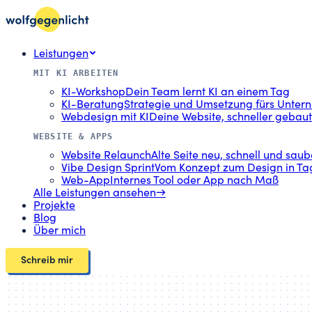
Leistungen
MIT KI ARBEITEN
KI-Workshop
Dein Team lernt KI an einem Tag
KI-Beratung
Strategie und Umsetzung fürs Unte
Webdesign mit KI
Deine Website, schneller gebaut
WEBSITE & APPS
Website Relaunch
Alte Seite neu, schnell und saub
Vibe Design Sprint
Vom Konzept zum Design in Ta
Web-App
Internes Tool oder App nach Maß
Alle Leistungen ansehen
→
Projekte
Blog
Über mich
Schreib mir