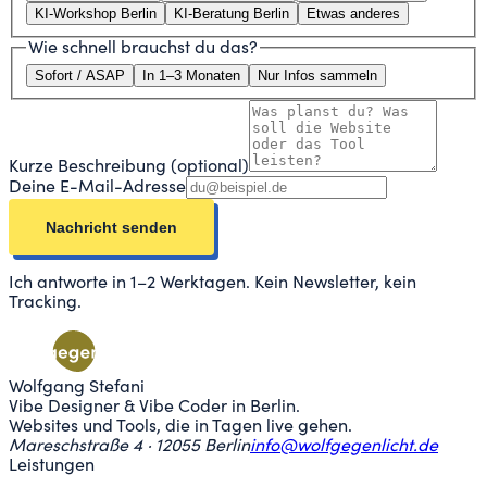
KI-Workshop Berlin
KI-Beratung Berlin
Etwas anderes
Wie schnell brauchst du das?
Sofort / ASAP
In 1–3 Monaten
Nur Infos sammeln
Start
Projekte
Blog
Über mich
Kurze Beschreibung
(optional)
Leistungen
6 Angebote
Deine E-Mail-Adresse
MIT KI ARBEITEN
KI-Workshop
Dein Team, fit für KI in einem Tag
KI-
Beratung
Wo KI dir wirklich hilft
Webdesign mit
Nachricht senden
KI
Website schneller fertig
WEBSITE & APPS
Website Relaunch
Alte Seite neu, schnell und sauber
Vibe Design Sprint
Vom Konzept zum Design in Tagen
Web-App
Internes Tool oder App nach Maß
Alle Leistungen ansehen →
Ich antworte in 1–2 Werktagen. Kein Newsletter, kein
Tracking.
Wolfgang Stefani
Vibe Designer & Vibe Coder in Berlin.
Websites und Tools, die in Tagen live gehen.
Mareschstraße 4 · 12055 Berlin
info@wolfgegenlicht.de
Leistungen