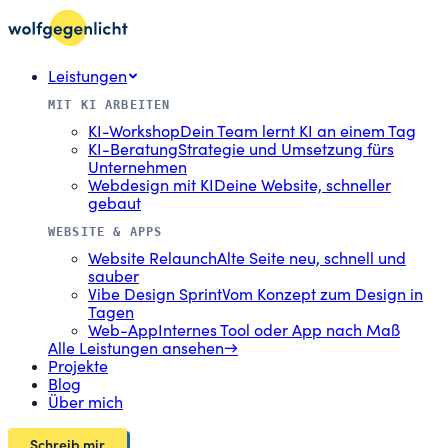
Leistungen
MIT KI ARBEITEN
KI-Workshop
Dein Team lernt KI an einem Tag
KI-Beratung
Strategie und Umsetzung fürs
Unternehmen
Webdesign mit KI
Deine Website, schneller
gebaut
WEBSITE & APPS
Website Relaunch
Alte Seite neu, schnell und
sauber
Vibe Design Sprint
Vom Konzept zum Design in
Tagen
Web-App
Internes Tool oder App nach Maß
Alle Leistungen ansehen
→
Projekte
Blog
Über mich
Schreib mir