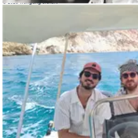
©
2026
Wolfgang Stefani
Impressum
Datenschutz
AGB