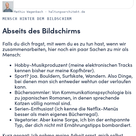
Mathis Wagenbach
·
haltungsarchitekt.de
MENSCH HINTER DEM BILDSCHIRM
Abseits des Bildschirms
Falls du dich fragst, mit wem du es zu tun hast, wenn wir
zusammenarbeiten, hier noch ein paar Sachen zu mir als
Mensch:
Hobby-Musikproduzent (meine elektronischen Tracks
kennen bisher nur meine Kopfhörer).
Sport? Joa. Bouldern, Surfskate, Wandern. Also Dinge,
bei denen man sich entweder wehtun oder verlaufen
kann.
Büchersammler: Von Kommunikationspsychologie bis
zu japanischen Romanen, in denen sprechende
Katzen völlig normal sind.
Serien-Enthusiast (ich kenne die Netflix-Menüs
besser als mein eigenes Bücherregal).
Vegetarier. Aber keine Sorge, ich bin der entspannte
Typ, der dich nicht mit Ernährungstipps bombardiert.
Kurz gesagt: Ich nehme meine Arbeit ernst, mich selbst