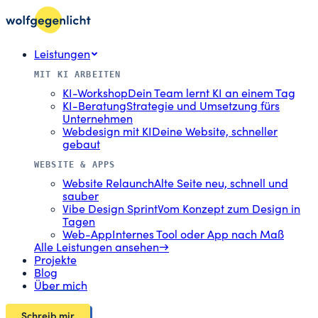
Leistungen
MIT KI ARBEITEN
KI-Workshop
Dein Team lernt KI an einem Tag
KI-Beratung
Strategie und Umsetzung fürs
Unternehmen
Webdesign mit KI
Deine Website, schneller
gebaut
WEBSITE & APPS
Website Relaunch
Alte Seite neu, schnell und
sauber
Vibe Design Sprint
Vom Konzept zum Design in
Tagen
Web-App
Internes Tool oder App nach Maß
Alle Leistungen ansehen
→
Projekte
Blog
Über mich
Schreib mir