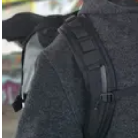
Website erstellen lassen
Webdesign mit KI
Webdesign Freelancer Berlin
Professionelles Webdesign
Homepage erstellen lassen
WordPress Freelancer Berlin
Mehr
Startseite in 48 Stunden
Projekte
Blog
Über mich
Kontakt