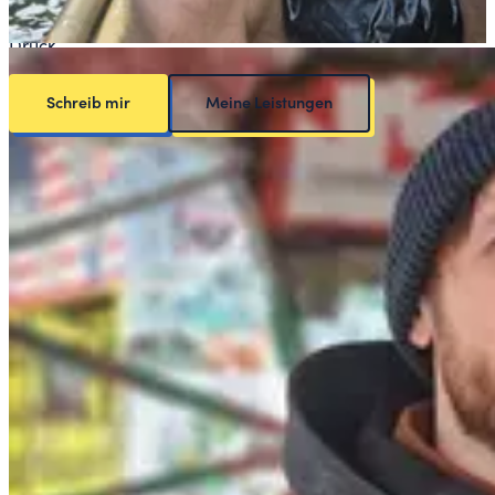
Schreib mir einfach. Kein Formular, keine Pflichtfelder, kein
Druck.
Schreib mir
Meine Leistungen
Wolfgang Stefani
Vibe Designer & Vibe Coder in Berlin.
Websites und Tools, die in Tagen live gehen.
Mareschstraße 4 · 12055 Berlin
info@wolfgegenlicht.de
Leistungen
Alle Leistungen
Vibe Design Sprint
Vibe Coding Sprint
Web App entwickeln lassen
Website Relaunch
Relaunch-Workshop
KI-Workshop Berlin
Webdesign Preise
Webdesign Berlin