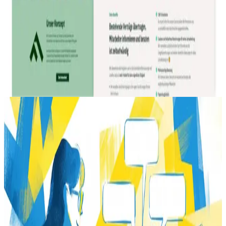
messbare Ergebnisse wollen.
Unternehmen mit veralteter Website
Wer mehr Leads will
Umfassender Neuaufbau
INVESTITION
ab 3.500 €
Zum Relaunch
Halbtag