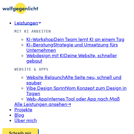
Leistungen
MIT KI ARBEITEN
KI-Workshop
Dein Team lernt KI an einem Tag
KI-Beratung
Strategie und Umsetzung fürs
Unternehmen
Webdesign mit KI
Deine Website, schneller
gebaut
WEBSITE & APPS
Website Relaunch
Alte Seite neu, schnell und
sauber
Vibe Design Sprint
Vom Konzept zum Design in
Tagen
Web-App
Internes Tool oder App nach Maß
Alle Leistungen ansehen
→
Projekte
Blog
Über mich
Schreib mir