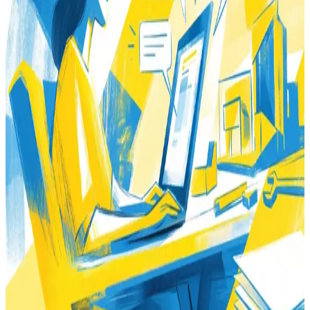
KI-Workshop Berlin
KI wirklich nutzen. Deine echten Aufgaben.
Kein Seminar mit Folien. Ein halber Tag mit deinen echten
Workflows. Wir bauen Prompts, testen Tools und du gehst
mit einem Setup nach Hause, das du sofort nutzt.
Gruppenformat in Berlin oder In-House für dein Team.
Solopreneure & Freelancer
Kleine Teams
EU AI Act (Art. 4)