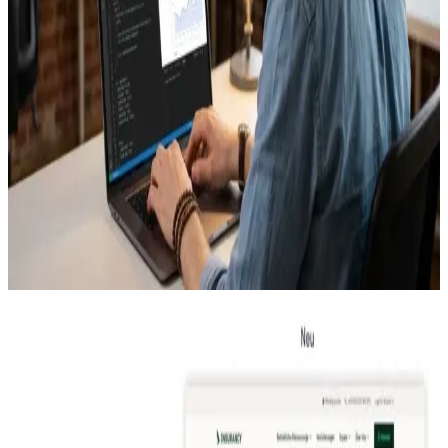
Dein internes Tool. In 5 Tagen. Fertig.
Buchungsbot, Reporting-Dashboard, SEO-Tool, Mini-CRM.
Was auch immer dein Team braucht, wir entwickeln es mit
KI-Agenten. DSGVO-konform auf Hetzner in Deutschland,
mit CLAUDE.md damit du selbst weiterentwickeln kannst.
30 Tage Support inklusive.
KMU & Startups
Solopreneure
Teams mit repetitiven Prozessen
INVESTITION
ab 2.500 €
Zum Coding Sprint
Komplett