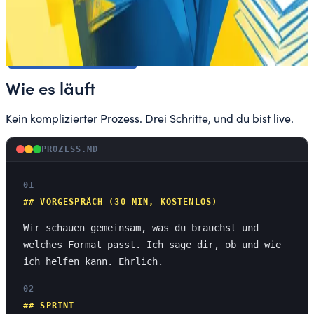
INVESTITION
ab 390 €
Zum KI-Workshop
Wie es läuft
Kein komplizierter Prozess. Drei Schritte, und du bist live.
PROZESS.MD
01
##
VORGESPRÄCH (30 MIN, KOSTENLOS)
Wir schauen gemeinsam, was du brauchst und
welches Format passt. Ich sage dir, ob und wie
ich helfen kann. Ehrlich.
02
##
SPRINT