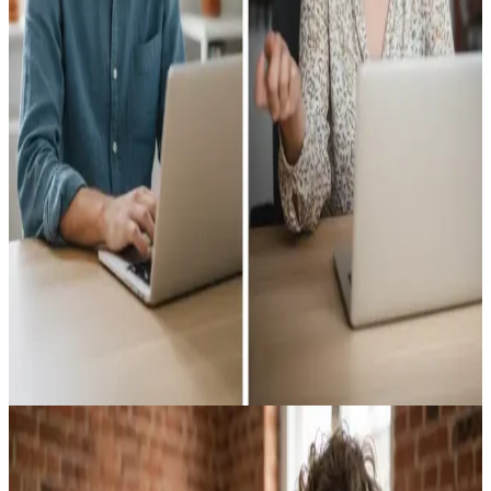
Vibe Design Sprint
Deine Website. In einem Tag. Mit KI.
Du bekommst eine professionelle, fertig entwickelte
Website in einem einzigen Intensivtag. KI-assistiertes
Design, Next.js-Entwicklung, Deploy und danach bist du
nicht allein: Texte, Bilder und Farben änderst du einfach
per E-Mail.
Freelancer & Coaches
Kleine Dienstleister
Wer schnell online sein will
INVESTITION
ab 1.490 €
Zum Design Sprint
5 Tage