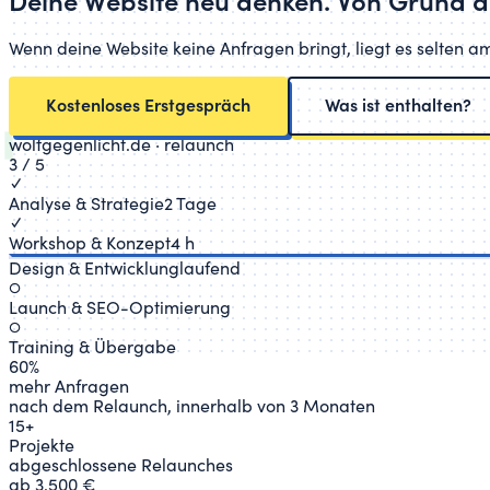
Deine Website
neu denken.
Von Grund a
Wenn deine Website keine Anfragen bringt, liegt es selten am
Kostenloses Erstgespräch
Was ist enthalten?
wolfgegenlicht.de ·
relaunch
3 / 5
✓
Analyse & Strategie
2 Tage
✓
Workshop & Konzept
4 h
Design & Entwicklung
laufend
○
Launch & SEO-Optimierung
○
Training & Übergabe
60%
mehr Anfragen
nach dem Relaunch, innerhalb von 3 Monaten
15+
Projekte
abgeschlossene Relaunches
ab 3.500 €