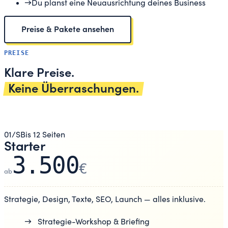
→
Du planst eine Neuausrichtung deines Business
Preise & Pakete ansehen
PREISE
Klare Preise.
Keine Überraschungen.
01
/
S
Bis 12 Seiten
Starter
3.500
€
ab
Strategie, Design, Texte, SEO, Launch — alles inklusive.
→
Strategie-Workshop & Briefing