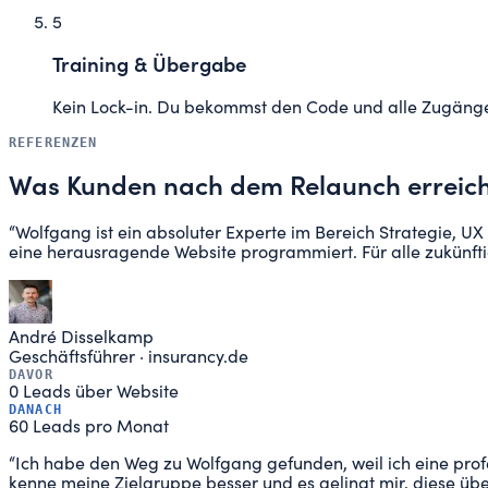
5
Training & Übergabe
Kein Lock-in. Du bekommst den Code und alle Zugänge. 
REFERENZEN
Was Kunden nach dem Relaunch erreic
“
Wolfgang ist ein absoluter Experte im Bereich Strategie, UX
eine herausragende Website programmiert. Für alle zukünftige
André Disselkamp
Geschäftsführer
·
insurancy.de
DAVOR
0 Leads über Website
DANACH
60 Leads pro Monat
“
Ich habe den Weg zu Wolfgang gefunden, weil ich eine prof
kenne meine Zielgruppe besser und es gelingt mir, diese ü