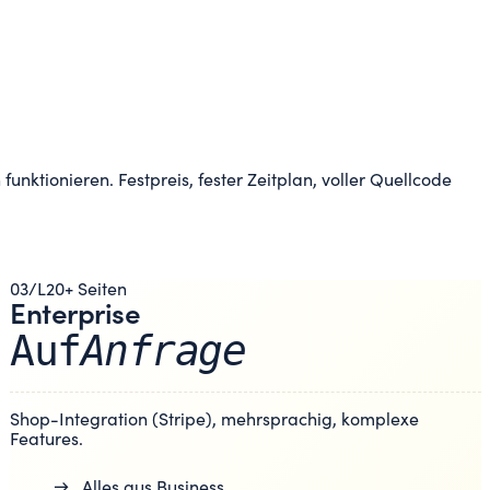
 funktionieren. Festpreis, fester Zeitplan, voller Quellcode
03
/
L
20+ Seiten
Enterprise
Auf
Anfrage
Shop-Integration (Stripe), mehrsprachig, komplexe
Features.
→
Alles aus Business