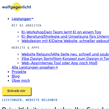
Leistungen
MIT KI ARBEITEN
KI-Workshop
Dein Team lernt KI an einem Tag
KI-Beratung
Strategie und Umsetzung fürs Unte
Webdesign mit KI
Deine Website, schneller gebaut
WEBSITE & APPS
Website Relaunch
Alte Seite neu, schnell und saub
Vibe Design Sprint
Vom Konzept zum Design in Ta
Web-App
Internes Tool oder App nach Maß
Alle Leistungen ansehen
→
Projekte
Blog
Über mich
Schreib mir
LEISTUNGEN, WEBSITE RELAUNCH