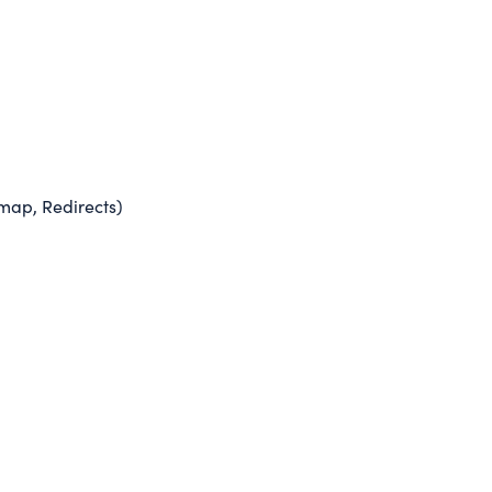
Über mich
Leistungen
6 Angebote
MIT KI ARBEITEN
KI-Workshop
Dein Team, fit für KI i
WEBSITE & APPS
Website Relaunch
Alte Seite neu, s
Alle Leistungen ansehen →
map, Redirects)