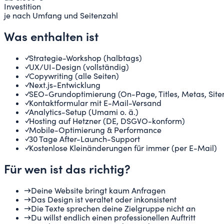
Investition
je nach Umfang und Seitenzahl
Was enthalten ist
✓
Strategie-Workshop (halbtags)
✓
UX/UI-Design (vollständig)
✓
Copywriting (alle Seiten)
✓
Next.js-Entwicklung
✓
SEO-Grundoptimierung (On-Page, Titles, Metas, Site
✓
Kontaktformular mit E-Mail-Versand
✓
Analytics-Setup (Umami o. ä.)
✓
Hosting auf Hetzner (DE, DSGVO-konform)
✓
Mobile-Optimierung & Performance
✓
30 Tage After-Launch-Support
✓
Kostenlose Kleinänderungen für immer (per E-Mail)
Für wen ist das richtig?
→
Deine Website bringt kaum Anfragen
→
Das Design ist veraltet oder inkonsistent
→
Die Texte sprechen deine Zielgruppe nicht an
→
Du willst endlich einen professionellen Auftritt